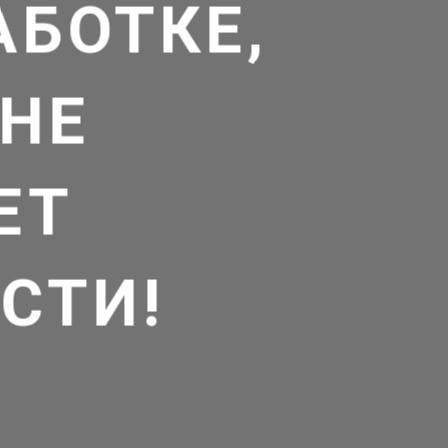
АБОТКЕ,
НЕ
ЕТ
СТИ!